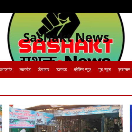
Sashakt News
हाराजगंज
लालगंज
ऊँचाहार
डलमऊ
ब्रेकिंग न्यूज़
गुड न्यूज़
प्रशासन