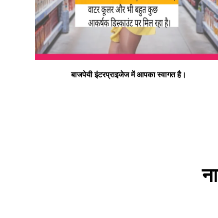
न्यू बाइक हास्पिटल डलमऊ रोड डलमऊ मुराई बाग डलमऊ रायबरेल
– प्रो. डा. इस्माइल भाई
ना