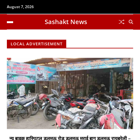
August 7, 2026
Sashakt News
LOCAL ADVERTISEMENT
न्यू बाइक हास्पिटल डलमऊ रोड डलमऊ मुराई बाग डलमऊ रायबरेली –