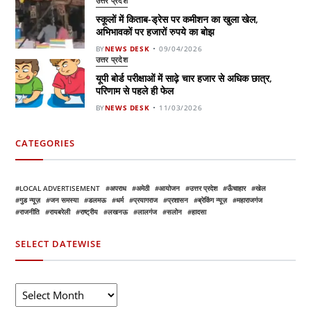
उत्तर प्रदेश
स्कूलों में किताब-ड्रेस पर कमीशन का खुला खेल,
अभिभावकों पर हजारों रुपये का बोझ
BY
NEWS DESK
09/04/2026
उत्तर प्रदेश
यूपी बोर्ड परीक्षाओं में साढ़े चार हजार से अधिक छात्र,
परिणाम से पहले ही फेल
BY
NEWS DESK
11/03/2026
CATEGORIES
LOCAL ADVERTISEMENT
अपराध
अमेठी
आयोजन
उत्तर प्रदेश
ऊँचाहार
खेल
गुड न्यूज़
जन समस्या
डलमऊ
धर्म
प्रयागराज
प्रशासन
ब्रेकिंग न्यूज़
महाराजगंज
राजनीति
रायबरेली
राष्ट्रीय
लखनऊ
लालगंज
सलोन
हादसा
SELECT DATEWISE