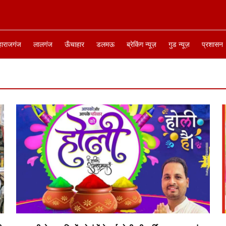
हाराजगंज
लालगंज
ऊँचाहार
डलमऊ
ब्रेकिंग न्यूज़
गुड न्यूज़
प्रशासन