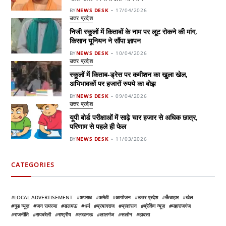
BY
NEWS DESK
17/04/2026
उत्तर प्रदेश
निजी स्कूलों में किताबों के नाम पर लूट रोकने की मांग,
किसान यूनियन ने सौंपा ज्ञापन
BY
NEWS DESK
10/04/2026
उत्तर प्रदेश
स्कूलों में किताब-ड्रेस पर कमीशन का खुला खेल,
अभिभावकों पर हजारों रुपये का बोझ
BY
NEWS DESK
09/04/2026
उत्तर प्रदेश
यूपी बोर्ड परीक्षाओं में साढ़े चार हजार से अधिक छात्र,
परिणाम से पहले ही फेल
BY
NEWS DESK
11/03/2026
CATEGORIES
LOCAL ADVERTISEMENT
अपराध
अमेठी
आयोजन
उत्तर प्रदेश
ऊँचाहार
खेल
गुड न्यूज़
जन समस्या
डलमऊ
धर्म
प्रयागराज
प्रशासन
ब्रेकिंग न्यूज़
महाराजगंज
राजनीति
रायबरेली
राष्ट्रीय
लखनऊ
लालगंज
सलोन
हादसा