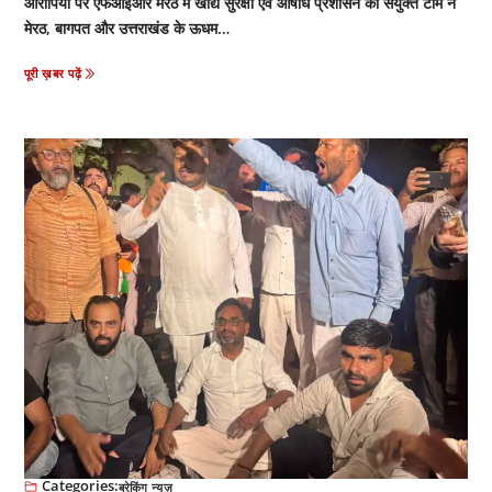
आरोपियों पर एफआईआर मेरठ में खाद्य सुरक्षा एवं औषधि प्रशासन की संयुक्त टीम ने
मेरठ, बागपत और उत्तराखंड के ऊधम…
पूरी ख़बर पढ़ें
Categories:
ब्रेकिंग न्यूज़