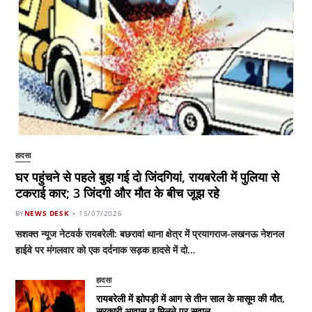
हादसा
घर पहुंचने से पहले बुझ गई दो जिंदगियां, रायबरेली में पुलिया से
टकराई कार; 3 जिंदगी और मौत के बीच जूझ रहे
BY
NEWS DESK
15/07/2026
सशक्त न्यूज नेटवर्क रायबरेली: बछरावां थाना क्षेत्र में प्रयागराज-लखनऊ नेशनल
हाईवे पर मंगलवार को एक दर्दनाक सड़क हादसे में दो…
हादसा
रायबरेली में झोपड़ी में आग से तीन साल के मासूम की मौत,
सरकारी आवास न मिलने पर सवाल