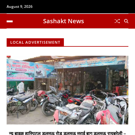
August 9, 2026
Sashakt News
LOCAL ADVERTISEMENT
न्यू बाइक हास्पिटल डलमऊ रोड डलमऊ मुराई बाग डलमऊ रायबरेली –