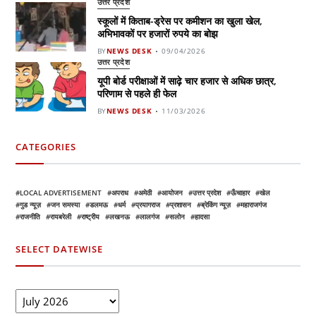
उत्तर प्रदेश
स्कूलों में किताब-ड्रेस पर कमीशन का खुला खेल,
अभिभावकों पर हजारों रुपये का बोझ
BY
NEWS DESK
09/04/2026
उत्तर प्रदेश
यूपी बोर्ड परीक्षाओं में साढ़े चार हजार से अधिक छात्र,
परिणाम से पहले ही फेल
BY
NEWS DESK
11/03/2026
CATEGORIES
LOCAL ADVERTISEMENT
अपराध
अमेठी
आयोजन
उत्तर प्रदेश
ऊँचाहार
खेल
गुड न्यूज़
जन समस्या
डलमऊ
धर्म
प्रयागराज
प्रशासन
ब्रेकिंग न्यूज़
महाराजगंज
राजनीति
रायबरेली
राष्ट्रीय
लखनऊ
लालगंज
सलोन
हादसा
SELECT DATEWISE