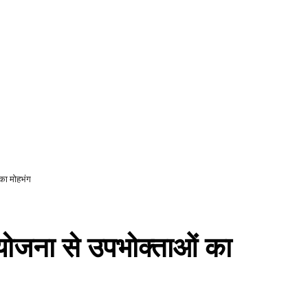
सभी
का मोहभंग
योजना से उपभोक्ताओं का