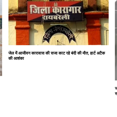
जेल में आजीवन कारावास की सजा काट रहे बंदी की मौत, हार्ट अटैक
की आशंका
ज
स