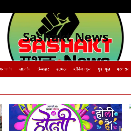
Sashakt News
हाराजगंज
लालगंज
ऊँचाहार
डलमऊ
ब्रेकिंग न्यूज़
गुड न्यूज़
प्रशासन