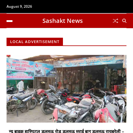
August 9, 2026
Sashakt News
LOCAL ADVERTISEMENT
न्यू बाइक हास्पिटल डलमऊ रोड डलमऊ मुराई बाग डलमऊ रायबरेली –