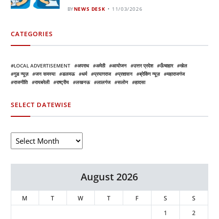
BY
NEWS DESK
11/03/2026
CATEGORIES
LOCAL ADVERTISEMENT
अपराध
अमेठी
आयोजन
उत्तर प्रदेश
ऊँचाहार
खेल
गुड न्यूज़
जन समस्या
डलमऊ
धर्म
प्रयागराज
प्रशासन
ब्रेकिंग न्यूज़
महाराजगंज
राजनीति
रायबरेली
राष्ट्रीय
लखनऊ
लालगंज
सलोन
हादसा
SELECT DATEWISE
August 2026
M
T
W
T
F
S
S
1
2