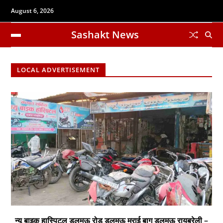
August 6, 2026
Sashakt News
LOCAL ADVERTISEMENT
न्यू बाइक हास्पिटल डलमऊ रोड डलमऊ मुराई बाग डलमऊ रायबरेली –