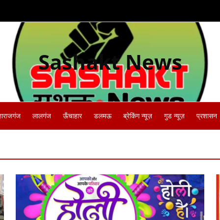
Sashakt News
हाराजगंज
लालगंज
ऊँचाहार
डलमऊ
ब्रेकिंग न्यूज़
गुड न्यूज़
प्रशासन