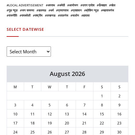
LOCAL ADVERTISEMENT
अपराध
अमेठी
आयोजन
उत्तर प्रदेश
ऊँचाहार
खेल
गुड न्यूज़
जन समस्या
डलमऊ
धर्म
प्रयागराज
प्रशासन
ब्रेकिंग न्यूज़
महाराजगंज
राजनीति
रायबरेली
राष्ट्रीय
लखनऊ
लालगंज
सलोन
हादसा
SELECT DATEWISE
August 2026
M
T
W
T
F
S
S
1
2
3
4
5
6
7
8
9
10
11
12
13
14
15
16
17
18
19
20
21
22
23
24
25
26
27
28
29
30