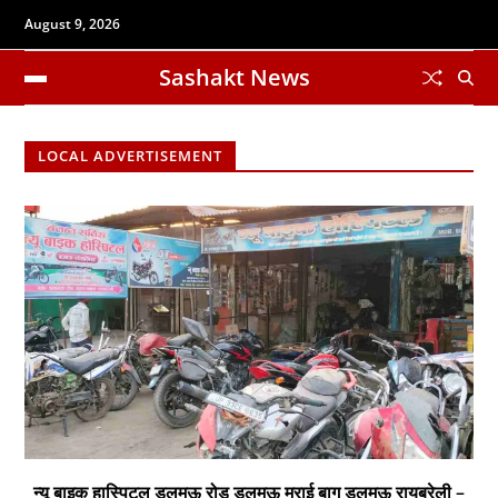
August 9, 2026
Sashakt News
LOCAL ADVERTISEMENT
न्यू बाइक हास्पिटल डलमऊ रोड डलमऊ मुराई बाग डलमऊ रायबरेली –