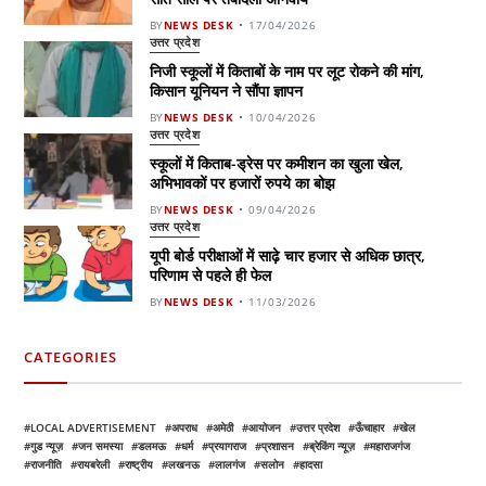
BY
NEWS DESK
17/04/2026
उत्तर प्रदेश
निजी स्कूलों में किताबों के नाम पर लूट रोकने की मांग,
किसान यूनियन ने सौंपा ज्ञापन
BY
NEWS DESK
10/04/2026
उत्तर प्रदेश
स्कूलों में किताब-ड्रेस पर कमीशन का खुला खेल,
अभिभावकों पर हजारों रुपये का बोझ
BY
NEWS DESK
09/04/2026
उत्तर प्रदेश
यूपी बोर्ड परीक्षाओं में साढ़े चार हजार से अधिक छात्र,
परिणाम से पहले ही फेल
BY
NEWS DESK
11/03/2026
CATEGORIES
LOCAL ADVERTISEMENT
अपराध
अमेठी
आयोजन
उत्तर प्रदेश
ऊँचाहार
खेल
गुड न्यूज़
जन समस्या
डलमऊ
धर्म
प्रयागराज
प्रशासन
ब्रेकिंग न्यूज़
महाराजगंज
राजनीति
रायबरेली
राष्ट्रीय
लखनऊ
लालगंज
सलोन
हादसा