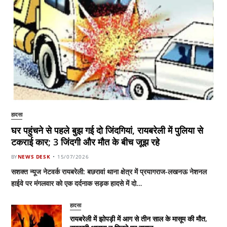
हादसा
घर पहुंचने से पहले बुझ गई दो जिंदगियां, रायबरेली में पुलिया से
टकराई कार; 3 जिंदगी और मौत के बीच जूझ रहे
BY
NEWS DESK
15/07/2026
सशक्त न्यूज नेटवर्क रायबरेली: बछरावां थाना क्षेत्र में प्रयागराज-लखनऊ नेशनल
हाईवे पर मंगलवार को एक दर्दनाक सड़क हादसे में दो…
हादसा
रायबरेली में झोपड़ी में आग से तीन साल के मासूम की मौत,