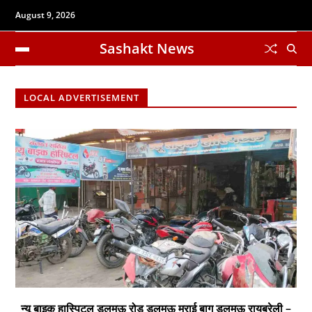
August 9, 2026
Sashakt News
LOCAL ADVERTISEMENT
न्यू बाइक हास्पिटल डलमऊ रोड डलमऊ मुराई बाग डलमऊ रायबरेली –