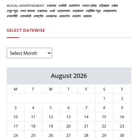
LOCAL ADVERTISEMENT
अपराध
अमेठी
आयोजन
उत्तर प्रदेश
ऊँचाहार
खेल
गुड न्यूज़
जन समस्या
डलमऊ
धर्म
प्रयागराज
प्रशासन
ब्रेकिंग न्यूज़
महाराजगंज
राजनीति
रायबरेली
राष्ट्रीय
लखनऊ
लालगंज
सलोन
हादसा
SELECT DATEWISE
August 2026
M
T
W
T
F
S
S
1
2
3
4
5
6
7
8
9
10
11
12
13
14
15
16
17
18
19
20
21
22
23
24
25
26
27
28
29
30