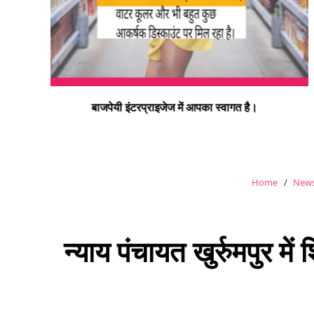
न्यू बाइक हास्पिटल डलमऊ रोड डलमऊ मुराई बाग डलमऊ रायबरेल
– प्रो. डा. इस्माइल भाई
Home
News
न्याय पंचायत खुर्रुमपुर म