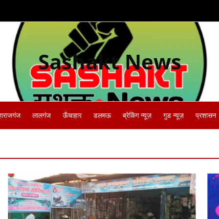
Sashakt News
हाराजगंज
लालगंज
ऊँचाहार
डलमऊ
ब्रेकिंग न्यूज़
गुड न्यूज़
प्रशासन