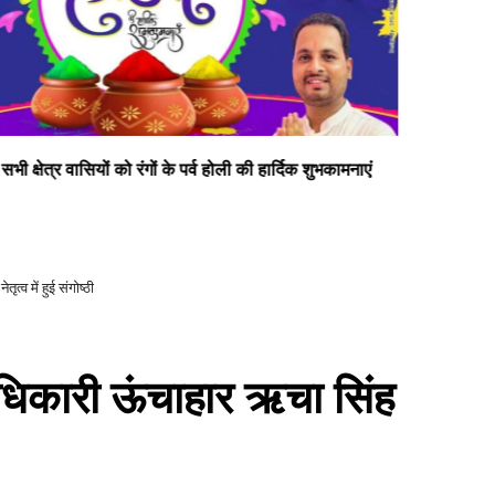
दीपक सोनी प्रत्याशी जिलापंचायत सदस्य डलमऊ प्रथम
सभी
त्व में हुई संगोष्ठी
ा अधिकारी ऊंचाहार ऋचा सिंह