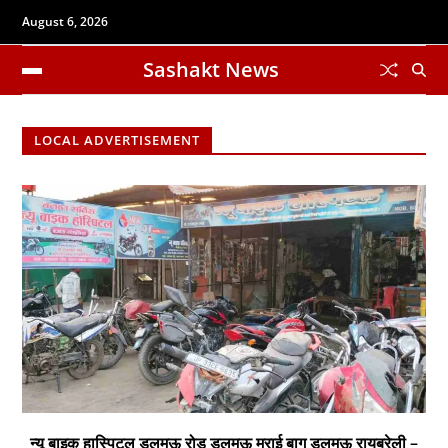
August 6, 2026
Sashakt News
LOCAL ADVERTISEMENT
न्यू बाइक हास्पिटल डलमऊ रोड डलमऊ मुराई बाग डलमऊ रायबरेली –