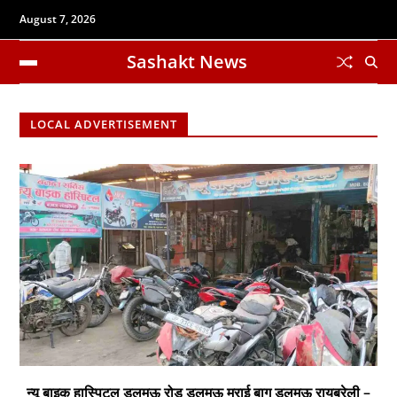
August 7, 2026
Sashakt News
LOCAL ADVERTISEMENT
न्यू बाइक हास्पिटल डलमऊ रोड डलमऊ मुराई बाग डलमऊ रायबरेली –