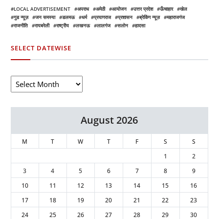
LOCAL ADVERTISEMENT
अपराध
अमेठी
आयोजन
उत्तर प्रदेश
ऊँचाहार
खेल
गुड न्यूज़
जन समस्या
डलमऊ
धर्म
प्रयागराज
प्रशासन
ब्रेकिंग न्यूज़
महाराजगंज
राजनीति
रायबरेली
राष्ट्रीय
लखनऊ
लालगंज
सलोन
हादसा
SELECT DATEWISE
August 2026
M
T
W
T
F
S
S
1
2
3
4
5
6
7
8
9
10
11
12
13
14
15
16
17
18
19
20
21
22
23
24
25
26
27
28
29
30