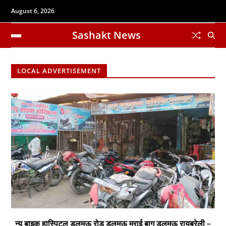
August 6, 2026
Sashakt News
LOCAL ADVERTISEMENT
न्यू बाइक हास्पिटल डलमऊ रोड डलमऊ मुराई बाग डलमऊ रायबरेली –