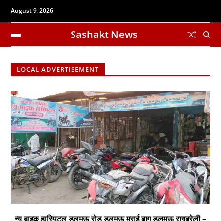
August 9, 2026
Sashakt News
LOCAL ADVERTISEMENT
न्यू बाइक हास्पिटल डलमऊ रोड डलमऊ मुराई बाग डलमऊ रायबरेली –