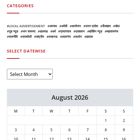
CATEGORIES
LOCAL ADVERTISEMENT
अपराध
अमेठी
आयोजन
उत्तर प्रदेश
ऊँचाहार
खेल
गुड न्यूज़
जन समस्या
डलमऊ
धर्म
प्रयागराज
प्रशासन
ब्रेकिंग न्यूज़
महाराजगंज
राजनीति
रायबरेली
राष्ट्रीय
लखनऊ
लालगंज
सलोन
हादसा
SELECT DATEWISE
August 2026
M
T
W
T
F
S
S
1
2
3
4
5
6
7
8
9
10
11
12
13
14
15
16