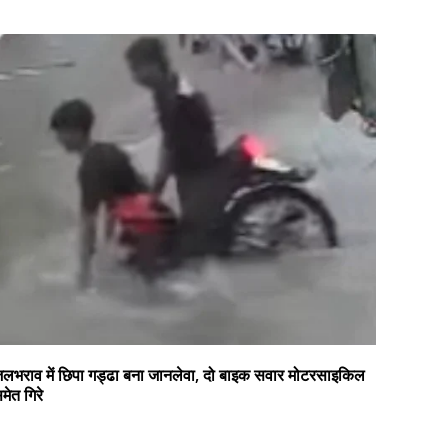
लभराव में छिपा गड्ढा बना जानलेवा, दो बाइक सवार मोटरसाइकिल
मेत गिरे