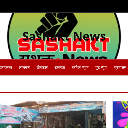
Sashakt News
हाराजगंज
लालगंज
ऊँचाहार
डलमऊ
ब्रेकिंग न्यूज़
गुड न्यूज़
प्रशासन