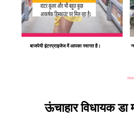
न्यू बाइक हास्पिटल डलमऊ रोड डलमऊ मुराई बाग डलमऊ रायबरेल
– प्रो. डा. इस्माइल भाई
Ho
ऊंचाहार विधायक डा मन