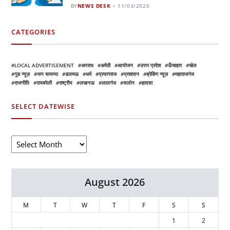
BY
NEWS DESK
11/03/2026
CATEGORIES
LOCAL ADVERTISEMENT
अपराध
अमेठी
आयोजन
उत्तर प्रदेश
ऊँचाहार
खेल
गुड न्यूज़
जन समस्या
डलमऊ
धर्म
प्रयागराज
प्रशासन
ब्रेकिंग न्यूज़
महाराजगंज
राजनीति
रायबरेली
राष्ट्रीय
लखनऊ
लालगंज
सलोन
हादसा
SELECT DATEWISE
August 2026
M
T
W
T
F
S
S
1
2