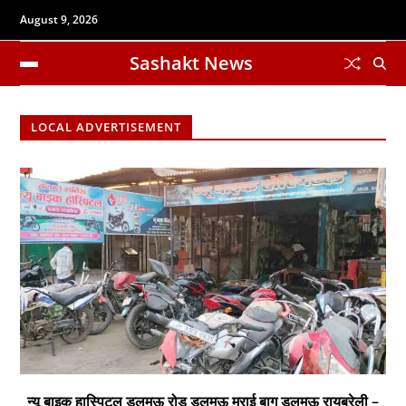
August 9, 2026
Sashakt News
LOCAL ADVERTISEMENT
न्यू बाइक हास्पिटल डलमऊ रोड डलमऊ मुराई बाग डलमऊ रायबरेली –