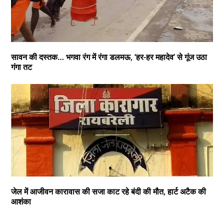
सावन की दस्तक… भगवा रंग में रंगा डलमऊ, ‘हर-हर महादेव’ से गूंज उठा
गंगा तट
जेल में आजीवन कारावास की सजा काट रहे बंदी की मौत, हार्ट अटैक की
आशंका