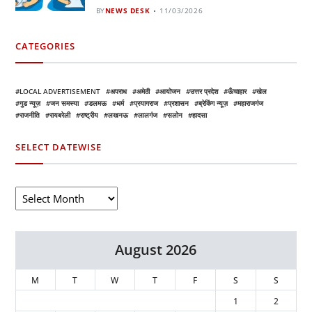
BY
NEWS DESK
11/03/2026
CATEGORIES
LOCAL ADVERTISEMENT
अपराध
अमेठी
आयोजन
उत्तर प्रदेश
ऊँचाहार
खेल
गुड न्यूज़
जन समस्या
डलमऊ
धर्म
प्रयागराज
प्रशासन
ब्रेकिंग न्यूज़
महाराजगंज
राजनीति
रायबरेली
राष्ट्रीय
लखनऊ
लालगंज
सलोन
हादसा
SELECT DATEWISE
August 2026
M
T
W
T
F
S
S
1
2