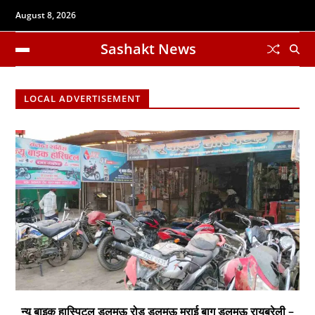
August 8, 2026
Sashakt News
LOCAL ADVERTISEMENT
न्यू बाइक हास्पिटल डलमऊ रोड डलमऊ मुराई बाग डलमऊ रायबरेली –