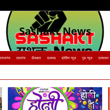
Sashakt News
हाराजगंज
लालगंज
ऊँचाहार
डलमऊ
ब्रेकिंग न्यूज़
गुड न्यूज़
प्रशासन