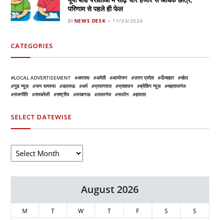
परिणाम से पहले ही फेल
BY
NEWS DESK
11/03/2026
CATEGORIES
LOCAL ADVERTISEMENT
अपराध
अमेठी
आयोजन
उत्तर प्रदेश
ऊँचाहार
खेल
गुड न्यूज़
जन समस्या
डलमऊ
धर्म
प्रयागराज
प्रशासन
ब्रेकिंग न्यूज़
महाराजगंज
राजनीति
रायबरेली
राष्ट्रीय
लखनऊ
लालगंज
सलोन
हादसा
SELECT DATEWISE
August 2026
M
T
W
T
F
S
S