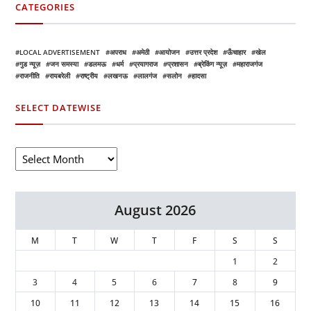
CATEGORIES
LOCAL ADVERTISEMENT
अपराध
अमेठी
आयोजन
उत्तर प्रदेश
ऊँचाहार
खेल
गुड न्यूज़
जन समस्या
डलमऊ
धर्म
प्रयागराज
प्रशासन
ब्रेकिंग न्यूज़
महाराजगंज
राजनीति
रायबरेली
राष्ट्रीय
लखनऊ
लालगंज
सलोन
हादसा
SELECT DATEWISE
August 2026
M
T
W
T
F
S
S
1
2
3
4
5
6
7
8
9
10
11
12
13
14
15
16