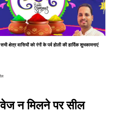
दीपक सोनी प्रत्याशी जिलापंचायत सदस्य डलमऊ प्रथम
सभी
सील
ावेज न मिलने पर सील