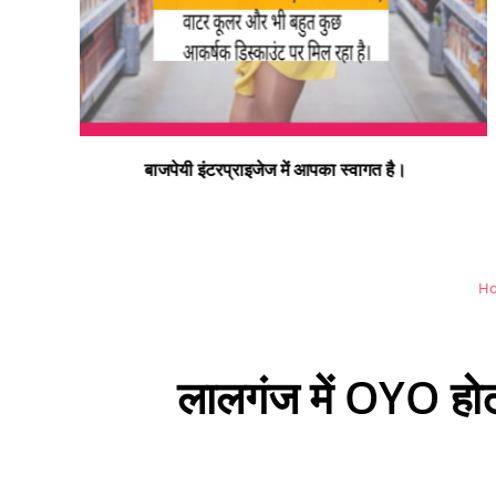
न्यू बाइक हास्पिटल डलमऊ रोड डलमऊ मुराई बाग डलमऊ रायबरेल
– प्रो. डा. इस्माइल भाई
H
लालगंज में OYO होट