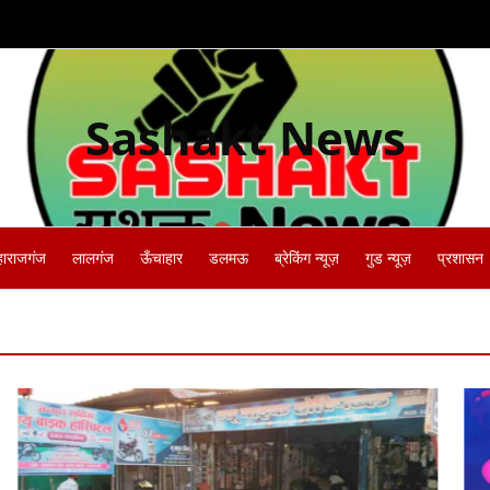
Sashakt News
हाराजगंज
लालगंज
ऊँचाहार
डलमऊ
ब्रेकिंग न्यूज़
गुड न्यूज़
प्रशासन