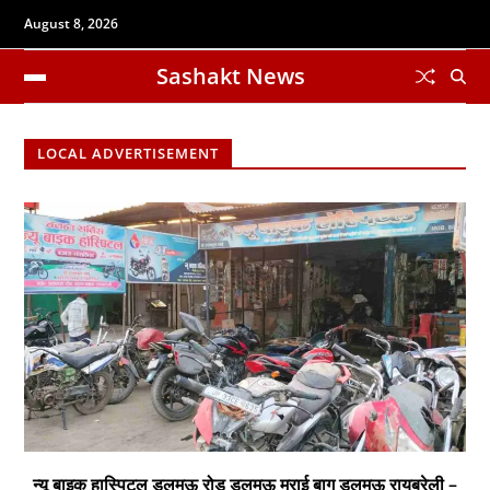
August 8, 2026
Sashakt News
LOCAL ADVERTISEMENT
न्यू बाइक हास्पिटल डलमऊ रोड डलमऊ मुराई बाग डलमऊ रायबरेली –