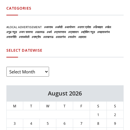
CATEGORIES
LOCAL ADVERTISEMENT
अपराध
अमेठी
आयोजन
उत्तर प्रदेश
ऊँचाहार
खेल
गुड न्यूज़
जन समस्या
डलमऊ
धर्म
प्रयागराज
प्रशासन
ब्रेकिंग न्यूज़
महाराजगंज
राजनीति
रायबरेली
राष्ट्रीय
लखनऊ
लालगंज
सलोन
हादसा
SELECT DATEWISE
August 2026
M
T
W
T
F
S
S
1
2
3
4
5
6
7
8
9