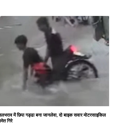
लभराव में छिपा गड्ढा बना जानलेवा, दो बाइक सवार मोटरसाइकिल
मेत गिरे