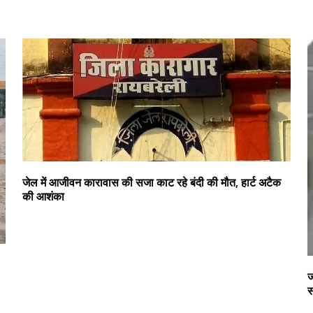
जेल में आजीवन कारावास की सजा काट रहे बंदी की मौत, हार्ट अटैक
की आशंका
ज
स