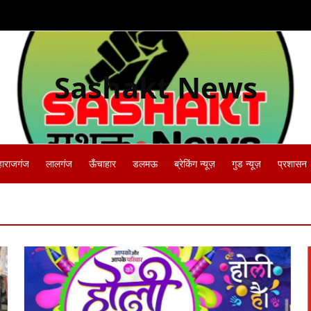
Sashakt News
हाराजगंज
लालगंज
ऊँचाहार
डलमऊ
ब्रेकिंग न्यूज़
गुड न्यूज़
प्रशासन