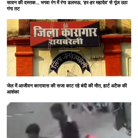
सावन की दस्तक… भगवा रंग में रंगा डलमऊ, ‘हर-हर महादेव’ से गूंज उठा
गंगा तट
जेल में आजीवन कारावास की सजा काट रहे बंदी की मौत, हार्ट अटैक की
आशंका