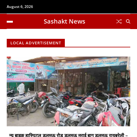
August 6, 2026
Sashakt News
LOCAL ADVERTISEMENT
न्यू बाइक हास्पिटल डलमऊ रोड डलमऊ मुराई बाग डलमऊ रायबरेली –