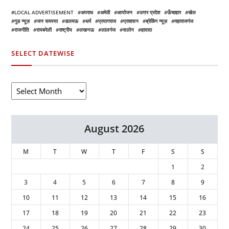
LOCAL ADVERTISEMENT
अपराध
अमेठी
आयोजन
उत्तर प्रदेश
ऊँचाहार
खेल
गुड न्यूज़
जन समस्या
डलमऊ
धर्म
प्रयागराज
प्रशासन
ब्रेकिंग न्यूज़
महाराजगंज
राजनीति
रायबरेली
राष्ट्रीय
लखनऊ
लालगंज
सलोन
हादसा
SELECT DATEWISE
August 2026
M
T
W
T
F
S
S
1
2
3
4
5
6
7
8
9
10
11
12
13
14
15
16
17
18
19
20
21
22
23
24
25
26
27
28
29
30