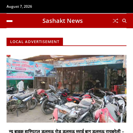
August 7, 2026
Sashakt News
LOCAL ADVERTISEMENT
न्यू बाइक हास्पिटल डलमऊ रोड डलमऊ मुराई बाग डलमऊ रायबरेली –