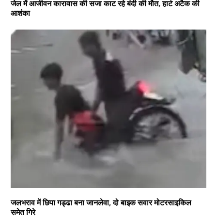
जेल में आजीवन कारावास की सजा काट रहे बंदी की मौत, हार्ट अटैक की
आशंका
जलभराव में छिपा गड्ढा बना जानलेवा, दो बाइक सवार मोटरसाइकिल
समेत गिरे