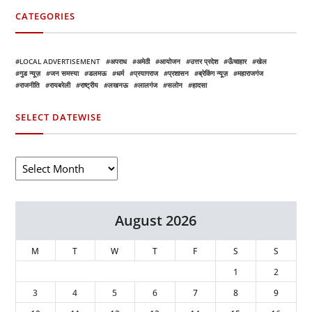
CATEGORIES
LOCAL ADVERTISEMENT
अपराध
अमेठी
आयोजन
उत्तर प्रदेश
ऊँचाहार
खेल
गुड न्यूज़
जन समस्या
डलमऊ
धर्म
प्रयागराज
प्रशासन
ब्रेकिंग न्यूज़
महाराजगंज
राजनीति
रायबरेली
राष्ट्रीय
लखनऊ
लालगंज
सलोन
हादसा
SELECT DATEWISE
August 2026
M
T
W
T
F
S
S
1
2
3
4
5
6
7
8
9