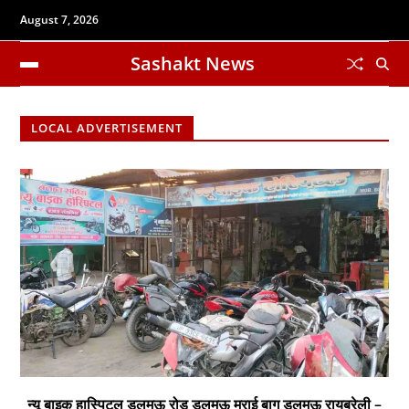
August 7, 2026
Sashakt News
LOCAL ADVERTISEMENT
न्यू बाइक हास्पिटल डलमऊ रोड डलमऊ मुराई बाग डलमऊ रायबरेली –