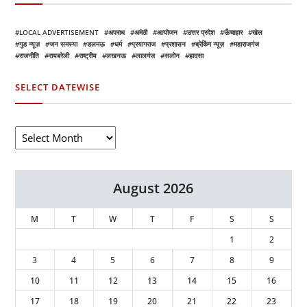
LOCAL ADVERTISEMENT
अपराध
अमेठी
आयोजन
उत्तर प्रदेश
ऊँचाहार
खेल
गुड न्यूज़
जन समस्या
डलमऊ
धर्म
प्रयागराज
प्रशासन
ब्रेकिंग न्यूज़
महाराजगंज
राजनीति
रायबरेली
राष्ट्रीय
लखनऊ
लालगंज
सलोन
हादसा
SELECT DATEWISE
August 2026
M
T
W
T
F
S
S
1
2
3
4
5
6
7
8
9
10
11
12
13
14
15
16
17
18
19
20
21
22
23