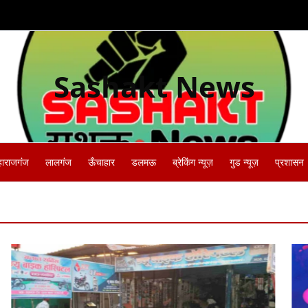
Sashakt News
हाराजगंज
लालगंज
ऊँचाहार
डलमऊ
ब्रेकिंग न्यूज़
गुड न्यूज़
प्रशासन