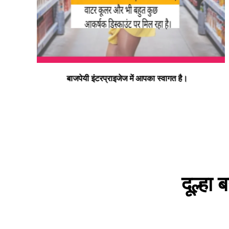
न्यू बाइक हास्पिटल डलमऊ रोड डलमऊ मुराई बाग डलमऊ रायबरेल
– प्रो. डा. इस्माइल भाई
दूल्हा