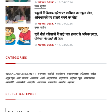
BY
NEWS DESK
10/04/2026
उत्तर प्रदेश
स्कूलों में किताब-ड्रेस पर कमीशन का खुला खेल,
अभिभावकों पर हजारों रुपये का बोझ
BY
NEWS DESK
09/04/2026
उत्तर प्रदेश
यूपी बोर्ड परीक्षाओं में साढ़े चार हजार से अधिक छात्र,
परिणाम से पहले ही फेल
BY
NEWS DESK
11/03/2026
CATEGORIES
LOCAL ADVERTISEMENT
अपराध
अमेठी
आयोजन
उत्तर प्रदेश
ऊँचाहार
खेल
गुड न्यूज़
जन समस्या
डलमऊ
धर्म
प्रयागराज
प्रशासन
ब्रेकिंग न्यूज़
महाराजगंज
राजनीति
रायबरेली
राष्ट्रीय
लखनऊ
लालगंज
सलोन
हादसा
SELECT DATEWISE