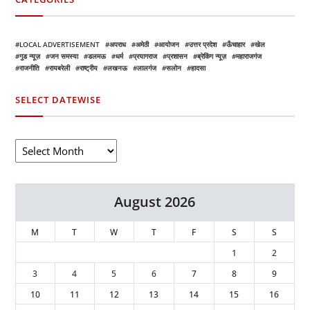
LOCAL ADVERTISEMENT
अपराध
अमेठी
आयोजन
उत्तर प्रदेश
ऊँचाहार
खेल
गुड न्यूज़
जन समस्या
डलमऊ
धर्म
प्रयागराज
प्रशासन
ब्रेकिंग न्यूज़
महाराजगंज
राजनीति
रायबरेली
राष्ट्रीय
लखनऊ
लालगंज
सलोन
हादसा
SELECT DATEWISE
August 2026
M
T
W
T
F
S
S
1
2
3
4
5
6
7
8
9
10
11
12
13
14
15
16