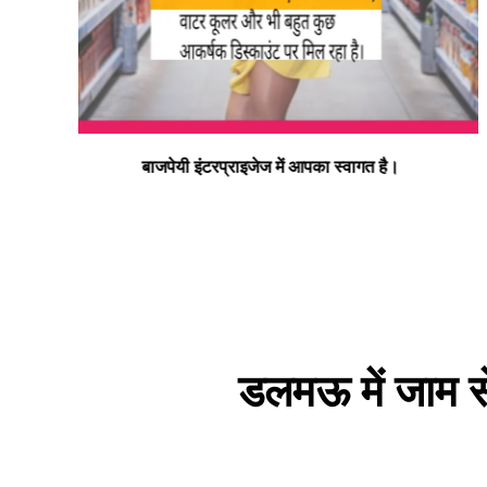
न्यू बाइक हास्पिटल डलमऊ रोड डलमऊ मुराई बाग डलमऊ रायबरेल
– प्रो. डा. इस्माइल भाई
डलमऊ में जाम से