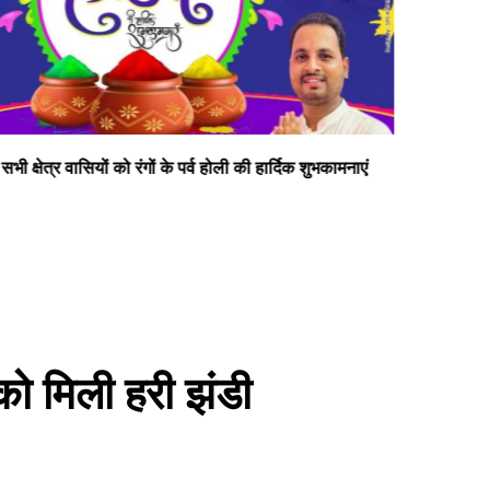
दीपक सोनी प्रत्याशी जिलापंचायत सदस्य डलमऊ प्रथम
सभी
को मिली हरी झंडी