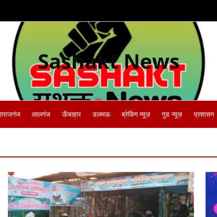
Sashakt News
हाराजगंज
लालगंज
ऊँचाहार
डलमऊ
ब्रेकिंग न्यूज़
गुड न्यूज़
प्रशासन