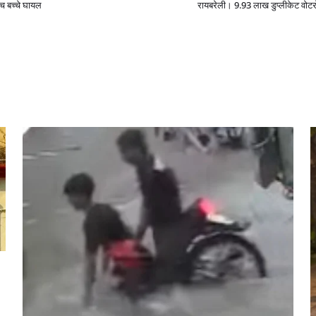
ांच बच्चे घायल
रायबरेली। 9.93 लाख डुप्लीकेट वोटर