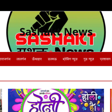
Sashakt News
हाराजगंज
लालगंज
ऊँचाहार
डलमऊ
ब्रेकिंग न्यूज़
गुड न्यूज़
प्रशासन