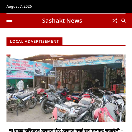
August 7, 2026
Sashakt News
LOCAL ADVERTISEMENT
न्यू बाइक हास्पिटल डलमऊ रोड डलमऊ मुराई बाग डलमऊ रायबरेली –