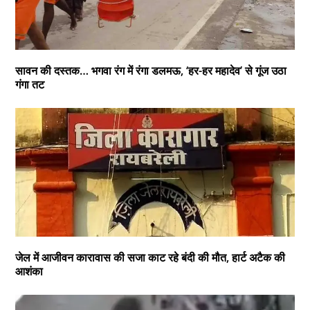
सावन की दस्तक… भगवा रंग में रंगा डलमऊ, ‘हर-हर महादेव’ से गूंज उठा
गंगा तट
जेल में आजीवन कारावास की सजा काट रहे बंदी की मौत, हार्ट अटैक की
आशंका