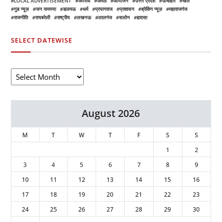
LOCAL ADVERTISEMENT
अपराध
अमेठी
आयोजन
उत्तर प्रदेश
ऊँचाहार
खेल
गुड न्यूज़
जन समस्या
डलमऊ
धर्म
प्रयागराज
प्रशासन
ब्रेकिंग न्यूज़
महाराजगंज
राजनीति
रायबरेली
राष्ट्रीय
लखनऊ
लालगंज
सलोन
हादसा
SELECT DATEWISE
August 2026
M
T
W
T
F
S
S
1
2
3
4
5
6
7
8
9
10
11
12
13
14
15
16
17
18
19
20
21
22
23
24
25
26
27
28
29
30