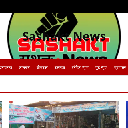
Sashakt News
हाराजगंज
लालगंज
ऊँचाहार
डलमऊ
ब्रेकिंग न्यूज़
गुड न्यूज़
प्रशासन