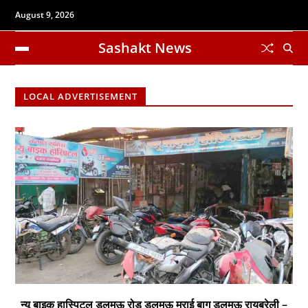
August 9, 2026
Sashakt News
LOCAL ADVERTISEMENT
न्यू बाइक हास्पिटल डलमऊ रोड डलमऊ मुराई बाग डलमऊ रायबरेली –