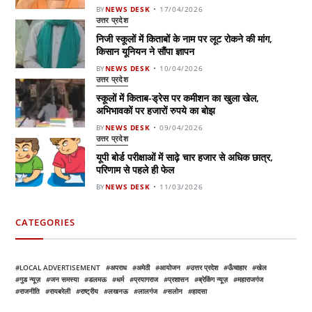
BY
NEWS DESK
17/04/2026
उत्तर प्रदेश
निजी स्कूलों में किताबों के नाम पर लूट रोकने की मांग,
किसान यूनियन ने सौंपा ज्ञापन
BY
NEWS DESK
10/04/2026
उत्तर प्रदेश
स्कूलों में किताब-ड्रेस पर कमीशन का खुला खेल,
अभिभावकों पर हजारों रुपये का बोझ
BY
NEWS DESK
09/04/2026
उत्तर प्रदेश
यूपी बोर्ड परीक्षाओं में साढ़े चार हजार से अधिक छात्र,
परिणाम से पहले ही फेल
BY
NEWS DESK
11/03/2026
CATEGORIES
LOCAL ADVERTISEMENT
अपराध
अमेठी
आयोजन
उत्तर प्रदेश
ऊँचाहार
खेल
गुड न्यूज़
जन समस्या
डलमऊ
धर्म
प्रयागराज
प्रशासन
ब्रेकिंग न्यूज़
महाराजगंज
राजनीति
रायबरेली
राष्ट्रीय
लखनऊ
लालगंज
सलोन
हादसा