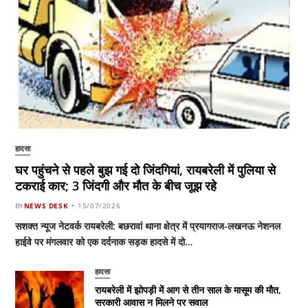
हादसा
घर पहुंचने से पहले बुझ गई दो जिंदगियां, रायबरेली में पुलिया से
टकराई कार; 3 जिंदगी और मौत के बीच जूझ रहे
BY
NEWS DESK
15/07/2026
सशक्त न्यूज नेटवर्क रायबरेली: बछरावां थाना क्षेत्र में प्रयागराज-लखनऊ नेशनल
हाईवे पर मंगलवार को एक दर्दनाक सड़क हादसे में दो…
हादसा
रायबरेली में झोपड़ी में आग से तीन साल के मासूम की मौत,
सरकारी आवास न मिलने पर सवाल