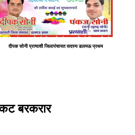
दीपक सोनी प्रत्याशी जिलापंचायत सदस्य डलमऊ प्रथम
सभी
ी संकट बरकरार