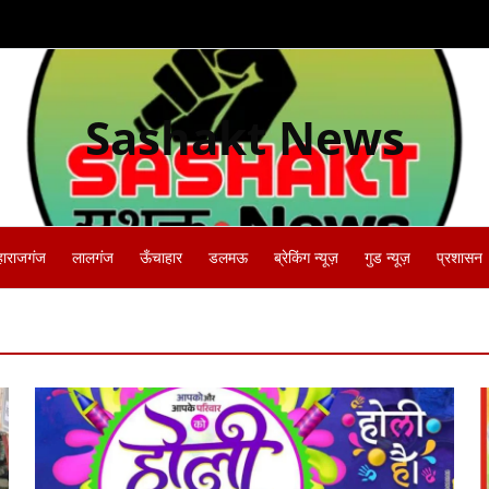
Sashakt News
हाराजगंज
लालगंज
ऊँचाहार
डलमऊ
ब्रेकिंग न्यूज़
गुड न्यूज़
प्रशासन