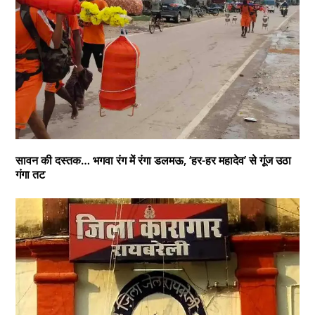
सावन की दस्तक… भगवा रंग में रंगा डलमऊ, ‘हर-हर महादेव’ से गूंज उठा
गंगा तट