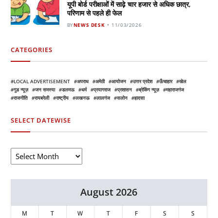
यूपी बोर्ड परीक्षाओं में साढ़े चार हजार से अधिक छात्र,
परिणाम से पहले ही फेल
BY
NEWS DESK
11/03/2026
CATEGORIES
LOCAL ADVERTISEMENT
अपराध
अमेठी
आयोजन
उत्तर प्रदेश
ऊँचाहार
खेल
गुड न्यूज़
जन समस्या
डलमऊ
धर्म
प्रयागराज
प्रशासन
ब्रेकिंग न्यूज़
महाराजगंज
राजनीति
रायबरेली
राष्ट्रीय
लखनऊ
लालगंज
सलोन
हादसा
SELECT DATEWISE
August 2026
M
T
W
T
F
S
S