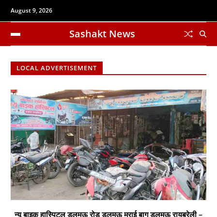
August 9, 2026
Sashakt News
LOCAL ADVERTISEMENT
न्यू बाइक हास्पिटल डलमऊ रोड डलमऊ मुराई बाग डलमऊ रायबरेली –