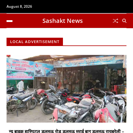
August 8, 2026
Sashakt News
LOCAL ADVERTISEMENT
न्यू बाइक हास्पिटल डलमऊ रोड डलमऊ मुराई बाग डलमऊ रायबरेली –