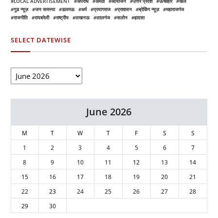
LOCAL ADVERTISEMENT
अपराध
अमेठी
आयोजन
उत्तर प्रदेश
ऊँचाहार
खेल
गुड न्यूज़
जन समस्या
डलमऊ
धर्म
प्रयागराज
प्रशासन
ब्रेकिंग न्यूज़
महाराजगंज
राजनीति
रायबरेली
राष्ट्रीय
लखनऊ
लालगंज
सलोन
हादसा
SELECT DATEWISE
June 2026
M
T
W
T
F
S
S
1
2
3
4
5
6
7
8
9
10
11
12
13
14
15
16
17
18
19
20
21
22
23
24
25
26
27
28
29
30