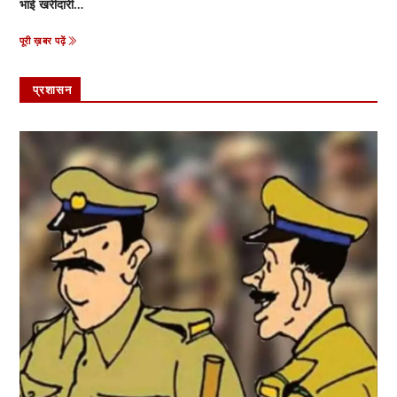
भाई खरीदारी…
पूरी ख़बर पढ़ें
प्रशासन