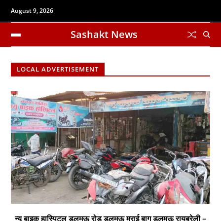
August 9, 2026
Sashakt News
LOCAL ADVERTISEMENT
न्यू बाइक हास्पिटल डलमऊ रोड डलमऊ मुराई बाग डलमऊ रायबरेली –