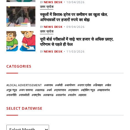
BY
NEWS DESK
10/04/2026
उत्तर प्रदेश
स्कूलों में किताब-ड्रेस पर कमीशन का खुला खेल,
अभिभावकों पर हजारों रुपये का बोझ
BY
NEWS DESK
09/04/2026
उत्तर प्रदेश
यूपी बोर्ड परीक्षाओं में साढ़े चार हजार से अधिक छात्र,
परिणाम से पहले ही फेल
BY
NEWS DESK
11/03/2026
CATEGORIES
LOCAL ADVERTISEMENT
अपराध
अमेठी
आयोजन
उत्तर प्रदेश
ऊँचाहार
खेल
गुड न्यूज़
जन समस्या
डलमऊ
धर्म
प्रयागराज
प्रशासन
ब्रेकिंग न्यूज़
महाराजगंज
राजनीति
रायबरेली
राष्ट्रीय
लखनऊ
लालगंज
सलोन
हादसा
SELECT DATEWISE