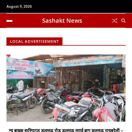
August 9, 2026
Sashakt News
LOCAL ADVERTISEMENT
न्यू बाइक हास्पिटल डलमऊ रोड डलमऊ मुराई बाग डलमऊ रायबरेली –