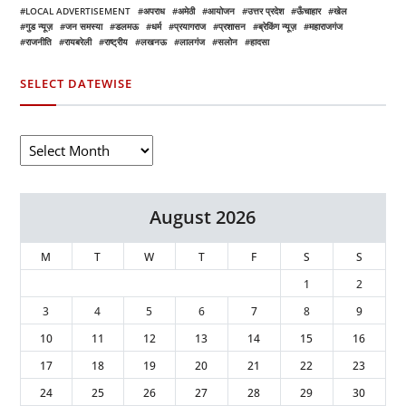
LOCAL ADVERTISEMENT
अपराध
अमेठी
आयोजन
उत्तर प्रदेश
ऊँचाहार
खेल
गुड न्यूज़
जन समस्या
डलमऊ
धर्म
प्रयागराज
प्रशासन
ब्रेकिंग न्यूज़
महाराजगंज
राजनीति
रायबरेली
राष्ट्रीय
लखनऊ
लालगंज
सलोन
हादसा
SELECT DATEWISE
August 2026
M
T
W
T
F
S
S
1
2
3
4
5
6
7
8
9
10
11
12
13
14
15
16
17
18
19
20
21
22
23
24
25
26
27
28
29
30