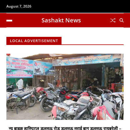
August 7, 2026
Sashakt News
LOCAL ADVERTISEMENT
न्यू बाइक हास्पिटल डलमऊ रोड डलमऊ मुराई बाग डलमऊ रायबरेली –