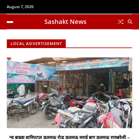
August 7, 2026
Sashakt News
LOCAL ADVERTISEMENT
न्यू बाइक हास्पिटल डलमऊ रोड डलमऊ मुराई बाग डलमऊ रायबरेली –