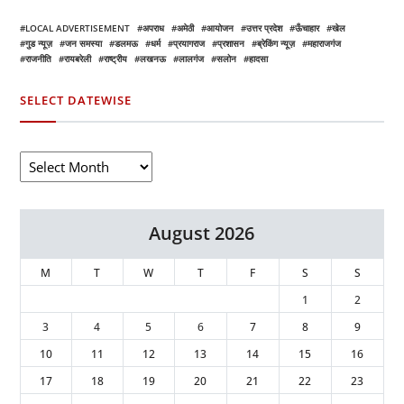
LOCAL ADVERTISEMENT
अपराध
अमेठी
आयोजन
उत्तर प्रदेश
ऊँचाहार
खेल
गुड न्यूज़
जन समस्या
डलमऊ
धर्म
प्रयागराज
प्रशासन
ब्रेकिंग न्यूज़
महाराजगंज
राजनीति
रायबरेली
राष्ट्रीय
लखनऊ
लालगंज
सलोन
हादसा
SELECT DATEWISE
August 2026
M
T
W
T
F
S
S
1
2
3
4
5
6
7
8
9
10
11
12
13
14
15
16
17
18
19
20
21
22
23