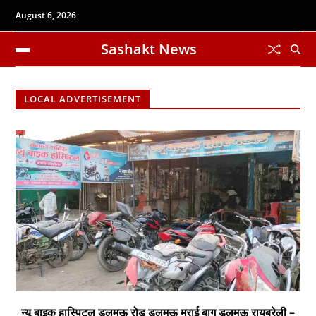
August 6, 2026
Sashakt News
LOCAL ADVERTISEMENT
न्यू बाइक हास्पिटल डलमऊ रोड डलमऊ मुराई बाग डलमऊ रायबरेली –