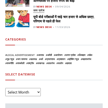
अभिभावकों पर हजारों रुपये का बोझ
BY
NEWS DESK
09/04/2026
उत्तर प्रदेश
यूपी बोर्ड परीक्षाओं में साढ़े चार हजार से अधिक छात्र,
परिणाम से पहले ही फेल
BY
NEWS DESK
11/03/2026
CATEGORIES
LOCAL ADVERTISEMENT
अपराध
अमेठी
आयोजन
उत्तर प्रदेश
ऊँचाहार
खेल
गुड न्यूज़
जन समस्या
डलमऊ
धर्म
प्रयागराज
प्रशासन
ब्रेकिंग न्यूज़
महाराजगंज
राजनीति
रायबरेली
राष्ट्रीय
लखनऊ
लालगंज
सलोन
हादसा
SELECT DATEWISE