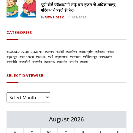
यूपी बोर्ड परीक्षाओं में साढ़े चार हजार से अधिक छात्र,
परिणाम से पहले ही फेल
BY
NEWS DESK
11/03/2026
CATEGORIES
LOCAL ADVERTISEMENT
अपराध
अमेठी
आयोजन
उत्तर प्रदेश
ऊँचाहार
खेल
गुड न्यूज़
जन समस्या
डलमऊ
धर्म
प्रयागराज
प्रशासन
ब्रेकिंग न्यूज़
महाराजगंज
राजनीति
रायबरेली
राष्ट्रीय
लखनऊ
लालगंज
सलोन
हादसा
SELECT DATEWISE
August 2026
M
T
W
T
F
S
S