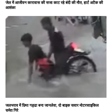
जेल में आजीवन कारावास की सजा काट रहे बंदी की मौत, हार्ट अटैक की
आशंका
जलभराव में छिपा गड्ढा बना जानलेवा, दो बाइक सवार मोटरसाइकिल
समेत गिरे