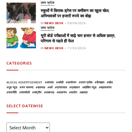
उत्तर प्रदेश
स्कूलों में किताब-ड्रेस पर कमीशन का खुला खेल,
अभिभावकों पर हजारों रुपये का बोझ
BY
NEWS DESK
09/04/2026
उत्तर प्रदेश
यूपी बोर्ड परीक्षाओं में साढ़े चार हजार से अधिक छात्र,
परिणाम से पहले ही फेल
BY
NEWS DESK
11/03/2026
CATEGORIES
LOCAL ADVERTISEMENT
अपराध
अमेठी
आयोजन
उत्तर प्रदेश
ऊँचाहार
खेल
गुड न्यूज़
जन समस्या
डलमऊ
धर्म
प्रयागराज
प्रशासन
ब्रेकिंग न्यूज़
महाराजगंज
राजनीति
रायबरेली
राष्ट्रीय
लखनऊ
लालगंज
सलोन
हादसा
SELECT DATEWISE