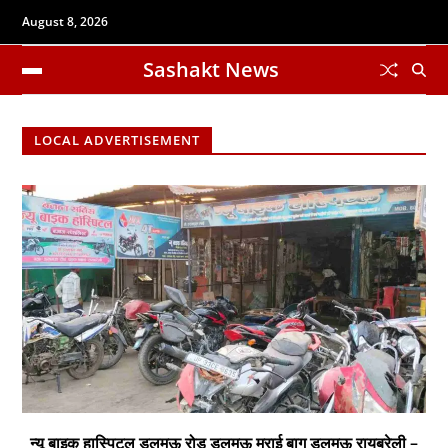
August 8, 2026
Sashakt News
LOCAL ADVERTISEMENT
न्यू बाइक हास्पिटल डलमऊ रोड डलमऊ मुराई बाग डलमऊ रायबरेली –