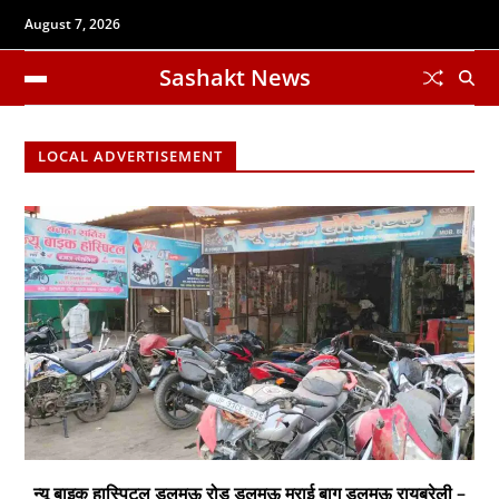
August 7, 2026
Sashakt News
LOCAL ADVERTISEMENT
न्यू बाइक हास्पिटल डलमऊ रोड डलमऊ मुराई बाग डलमऊ रायबरेली –