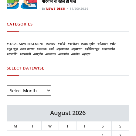
परिणाम से पहले ही फेल
BY
NEWS DESK
11/03/2026
CATEGORIES
LOCAL ADVERTISEMENT
अपराध
अमेठी
आयोजन
उत्तर प्रदेश
ऊँचाहार
खेल
गुड न्यूज़
जन समस्या
डलमऊ
धर्म
प्रयागराज
प्रशासन
ब्रेकिंग न्यूज़
महाराजगंज
राजनीति
रायबरेली
राष्ट्रीय
लखनऊ
लालगंज
सलोन
हादसा
SELECT DATEWISE
August 2026
M
T
W
T
F
S
S
1
2