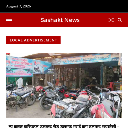
August 7, 2026
Sashakt News
LOCAL ADVERTISEMENT
न्यू बाइक हास्पिटल डलमऊ रोड डलमऊ मुराई बाग डलमऊ रायबरेली –