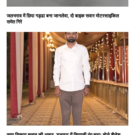
जलभराव में छिपा गड्ढा बना जानलेवा, दो बाइक सवार मोटरसाइकिल
समेत गिरे
नगर निकाय चुनाव की आहट, डलमऊ में सियासी रंग चढ़ा; बोले शैलेश